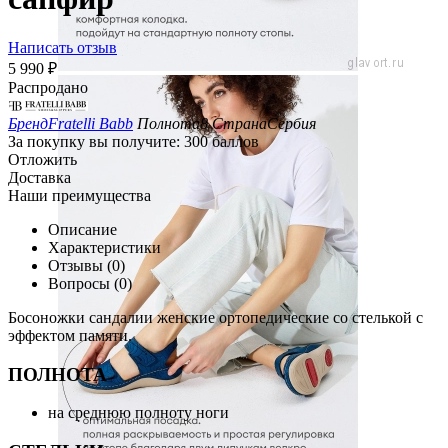
Написать отзыв
5 990
₽
Распродано
Бренд
Fratelli Babb
Полнота
8
Страна
Сербия
За покупку вы получите:
300 баллов
Отложить
Доставка
Наши преимущества
Описание
Характеристики
Отзывы (0)
Вопросы (0)
Босоножки сандалии женские ортопедические со стелькой с
эффектом памяти.
ПОЛНОТА
на среднюю полноту ноги