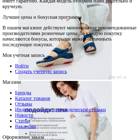
имеет гарантию. Каждая модель отобрана нами тщательно и
вручную.
Лучшие цены и бонусная программа
В нашем магазине действуют минимальные рекомендованные
производителями розничные цены. За каждую покупку
начисляются бонусы, которыми можно оплачивать
последующие покупки.
Моя учетная запись
Войти
Создать учетную запись
Магазин
Бренды
Каталог товаров
Отзывы
Индивидуальные ортопедические стельки
Новости
Статьи
Вакансии
Оформление заказа