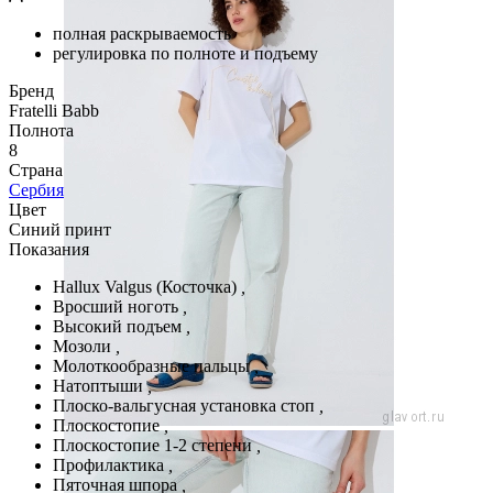
полная раскрываемость
регулировка по полноте и подъему
Бренд
Fratelli Babb
Полнота
8
Страна
Сербия
Цвет
Синий принт
Показания
Hallux Valgus (Косточка)
,
Вросший ноготь
,
Высокий подъем
,
Мозоли
,
Молоткообразные пальцы
,
Натоптыши
,
Плоско-вальгусная установка стоп
,
Плоскостопие
,
Плоскостопие 1-2 степени
,
Профилактика
,
Пяточная шпора
,