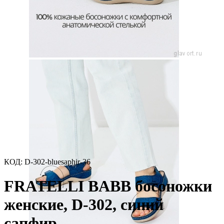
КОД:
D-302-bluesaphir-36
FRATELLI BABB босоножки
женские, D-302, синий
сапфир