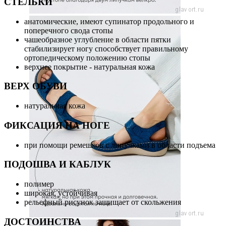
СТЕЛЬКИ
анатомические, имеют супинатор продольного и
поперечного свода стопы
чашеобразное углубление в области пятки
стабилизирует ногу способствует правильному
ортопедическому положению стопы
верхнее покрытие - натуральная кожа
ВЕРХ ОБУВИ
натуральная кожа
ФИКСАЦИЯ НА НОГЕ
при помощи ремешков с липучками в области подъема
ПОДОШВА И КАБЛУК
полимер
широкая, устойчивая
рельефный рисунок защищает от скольжения
ДОСТОИНСТВА