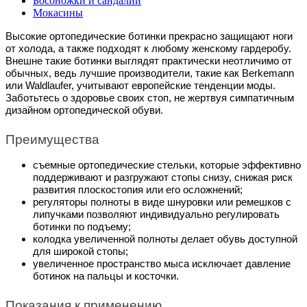
Босоножки и сандалии
Мокасины
Высокие ортопедические ботинки прекрасно защищают ноги 
от холода, а также подходят к любому женскому гардеробу. 
Внешне такие ботинки выглядят практически неотличимо от 
обычных, ведь лучшие производители, такие как Berkemann 
или Waldlaufer, учитывают европейские тенденции моды.  
Заботьтесь о здоровье своих стоп, не жертвуя симпатичным 
дизайном ортопедической обуви. 
Преимущества
съемные ортопедические стельки, которые эффективно 
поддерживают и разгружают стопы снизу, снижая риск 
развития плоскостопия или его осложнений;
регуляторы полноты в виде шнуровки или ремешков с 
липучками позволяют индивидуально регулировать 
ботинки по подъему;
колодка увеличенной полноты делает обувь доступной 
для широкой стопы;
увеличенное пространство мыса исключает давление 
ботинок на пальцы и косточки. 
Показания к применению