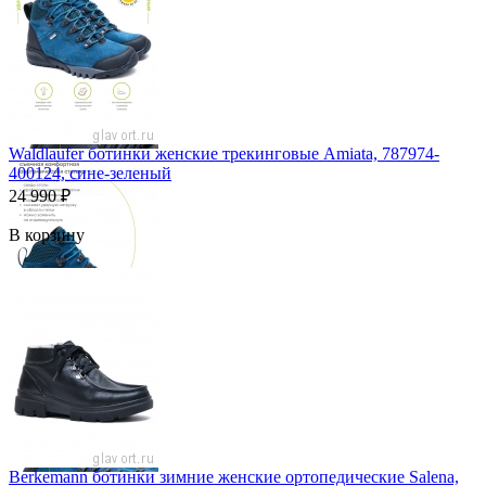
Waldlaufer ботинки женские трекинговые Amiata, 787974-
400124, сине-зеленый
24 990
₽
В корзину
Berkemann ботинки зимние женские ортопедические Salena,