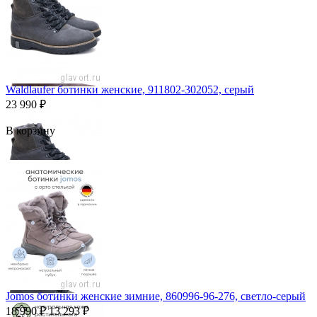
Waldlaufer ботинки женские, 911802-302052, серый
23 990
₽
В корзину
Jomos ботинки женские зимние, 860996-96-276, светло-серый
18 990
₽
13 293
₽