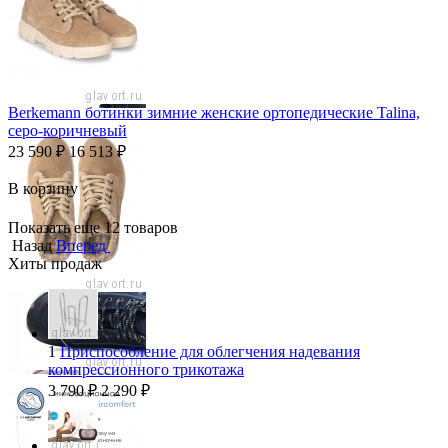
Berkemann ботинки зимние женские ортопедические Talina,
серо-коричневый
23 590
₽
16 513
₽
В корзину
Показать еще 12 товаров
Назад
Вперед
Хиты продаж
1
Приспособление для облегчения надевания
компрессионного трикотажа
3 790
₽
2 290
₽