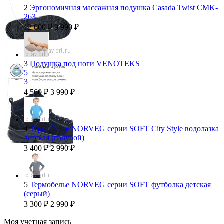
2
Эргономичная массажная подушка Casada Twist CMK-
263
12 600
₽
9 990
₽
3
Подушка под ноги VENOTEKS
5
3
4 560
₽
3 990
₽
4
Термобелье NORVEG серии SOFT City Style водолазка
детская (голубой)
3 400
₽
2 990
₽
5
Термобелье NORVEG серии SOFT футболка детская
(серый)
3 300
₽
2 990
₽
Моя учетная запись