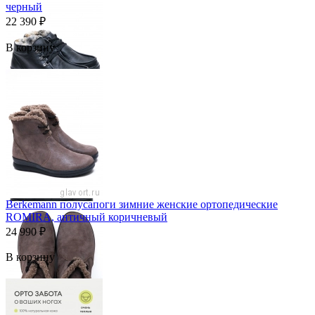
черный
22 390
₽
В корзину
Berkemann полусапоги зимние женские ортопедические
ROMIRA, античный коричневый
24 990
₽
В корзину