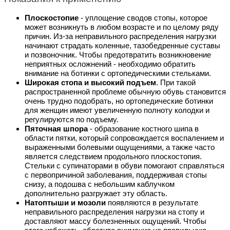
Плоскостопие
 - уплощение сводов стопы, которое 
может возникнуть в любом возрасте и по целому ряду 
причин. Из-за неправильного распределения нагрузки 
начинают страдать коленные, тазобедренные суставы 
и позвоночник. Чтобы предотвратить возникновение 
неприятных осложнений - необходимо обратить 
внимание на ботинки с ортопедическими стельками. 
Широкая стопа и высокий подъем
. При такой 
распространенной проблеме обычную обувь становится 
очень трудно подобрать, но ортопедические ботинки 
для женщин имеют увеличенную полноту колодки и 
регулируются по подъему.
Пяточная шпора
 - образование костного шипа в 
области пятки, который сопровождается воспалением и 
выраженными болевыми ощущениями, а также часто 
является следствием продольного плоскостопия. 
Стельки с супинаторами в обуви помогают справляться 
с первопричиной заболевания, поддерживая стопы 
снизу, а подошва с небольшим каблучком 
дополнительно разгружает эту область. 
Натоптыши и мозоли 
появляются в результате 
неправильного распределения нагрузки на стопу и 
доставляют массу болезненных ощущений. Чтобы 