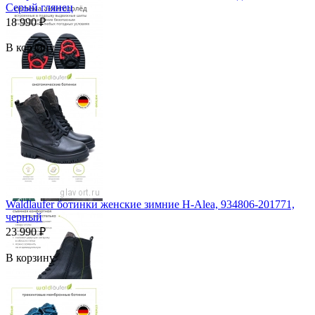
Серый глянец
18 990
₽
В корзину
Waldlaufer ботинки женские зимние H-Alea, 934806-201771,
черный
23 990
₽
В корзину