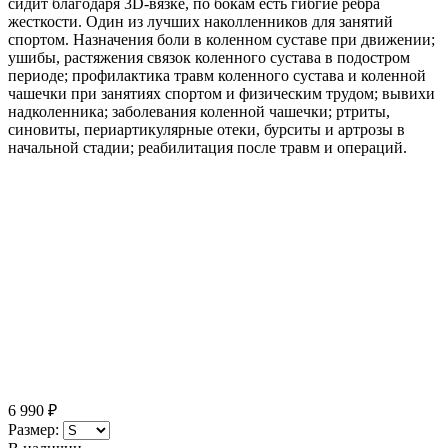
сидит благодаря 3D-вязке, по бокам есть гибгие ребра
жесткости. Один из лучших наколленников для занятий
спортом. Назначения боли в коленном суставе при движении;
ушибы, растяжения связок коленного сустава в подостром
периоде; профилактика травм коленного сустава и коленной
чашечки при занятиях спортом и физическим трудом; вывихи
надколенника; заболевания коленной чашечки; ртриты,
синовиты, периартикулярные отеки, бурситы и артрозы в
начальной стадии; реабилитация после травм и операций.
6 990
₽
Размер: