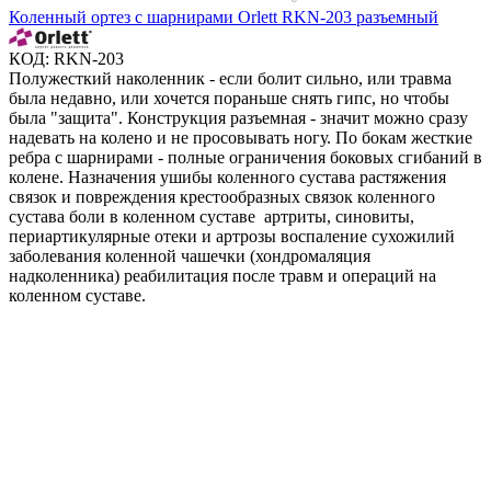
Коленный ортез c шарнирами Orlett RKN-203 разъемный
КОД:
RKN-203
Полужесткий наколенник - если болит сильно, или травма
была недавно, или хочется пораньше снять гипс, но чтобы
была "защита". Конструкция разъемная - значит можно сразу
надевать на колено и не просовывать ногу. По бокам жесткие
ребра с шарнирами - полные ограничения боковых сгибаний в
колене. Назначения ушибы коленного сустава растяжения
связок и повреждения крестообразных связок коленного
сустава боли в коленном суставе артриты, синовиты,
периартикулярные отеки и артрозы воспаление сухожилий
заболевания коленной чашечки (хондромаляция
надколенника) реабилитация после травм и операций на
коленном суставе.