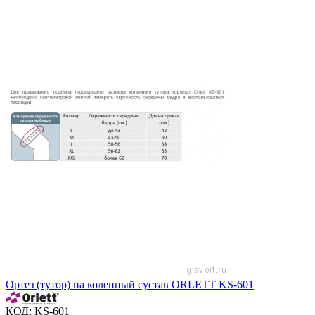
Ортез (тутор) на коленный сустав ORLETT KS-601
КОД:
KS-601