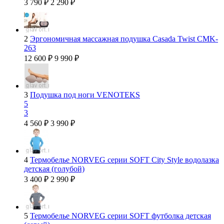
3 790
₽
2 290
₽
2
Эргономичная массажная подушка Casada Twist CMK-
263
12 600
₽
9 990
₽
3
Подушка под ноги VENOTEKS
5
3
4 560
₽
3 990
₽
4
Термобелье NORVEG серии SOFT City Style водолазка
детская (голубой)
3 400
₽
2 990
₽
5
Термобелье NORVEG серии SOFT футболка детская