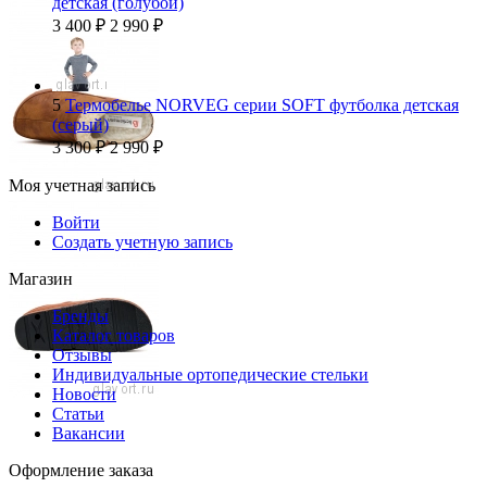
детская (голубой)
3 400
₽
2 990
₽
5
Термобелье NORVEG серии SOFT футболка детская
(серый)
3 300
₽
2 990
₽
Моя учетная запись
Войти
Создать учетную запись
Магазин
Бренды
Каталог товаров
Отзывы
Индивидуальные ортопедические стельки
Новости
Статьи
Вакансии
Оформление заказа