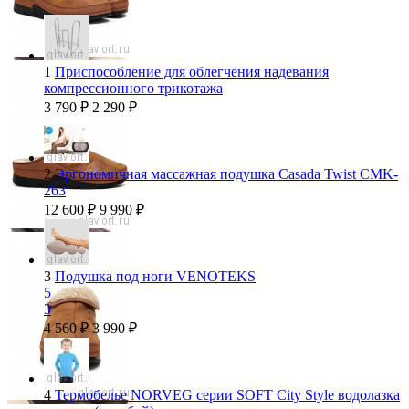
1
Приспособление для облегчения надевания
компрессионного трикотажа
3 790
₽
2 290
₽
2
Эргономичная массажная подушка Casada Twist CMK-
263
12 600
₽
9 990
₽
3
Подушка под ноги VENOTEKS
5
3
4 560
₽
3 990
₽
4
Термобелье NORVEG серии SOFT City Style водолазка