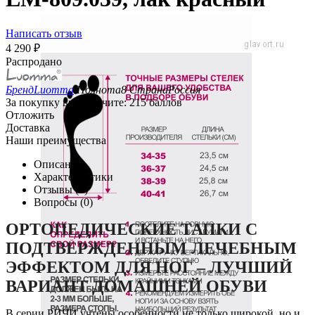
Написать отзыв
4 290
₽
Распродано
Бренд
Luomma
Полнота
8
Страна
Россия
За покупку вы получите:
215 баллов
Отложить
Доставка
Наши преимущества
Описание
Характеристики
Отзывы (0)
Вопросы (0)
ОРТОПЕДИЧЕСКИЕ ТАПКИ С
ПОДТВЕРЖДЕННЫМ ЛЕЧЕБНЫМ
ЭФФЕКТОМ ДЛЯ НОГ – ЛУЧШИЙ
ВАРИАНТ ДОМАШНЕЙ ОБУВИ
В серии РИЧИ учтены особенности не только широкой, но и