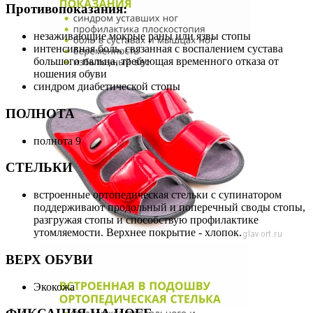
Противопоказания:
незаживающие мокрые раны или язвы стопы
интенсивная боль, связанная с воспалением сустава
большого пальца, требующая временного отказа от
ношения обуви
синдром диабетической стопы
ПОЛНОТА
полнота 9
СТЕЛЬКИ
встроенные ортопедическая стельки с супинатором
поддерживают продольный и поперечный своды стопы,
разгружая стопы и способствую профилактике
утомляемости. Верхнее покрытие - хлопок.
ВЕРХ ОБУВИ
Экокожа