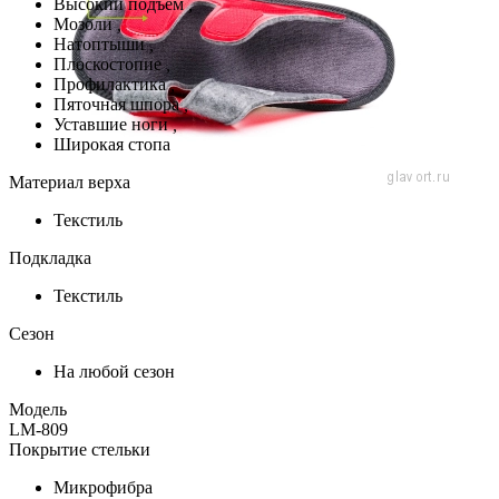
Высокий подъем
,
Мозоли
,
Натоптыши
,
Плоскостопие
,
Профилактика
,
Пяточная шпора
,
Уставшие ноги
,
Широкая стопа
Материал верха
Текстиль
Подкладка
Текстиль
Сезон
На любой сезон
Модель
LM-809
Покрытие стельки
Микрофибра