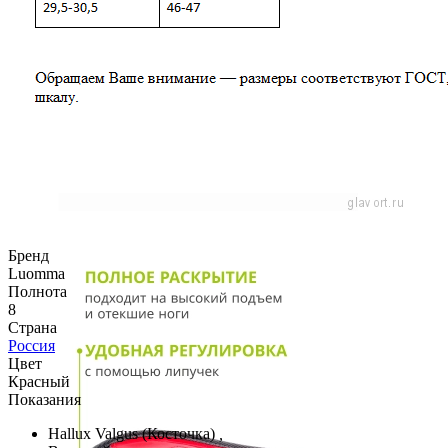
Бренд
Luomma
Полнота
8
Страна
Россия
Цвет
Красный
Показания
Hallux Valgus (Косточка)
,