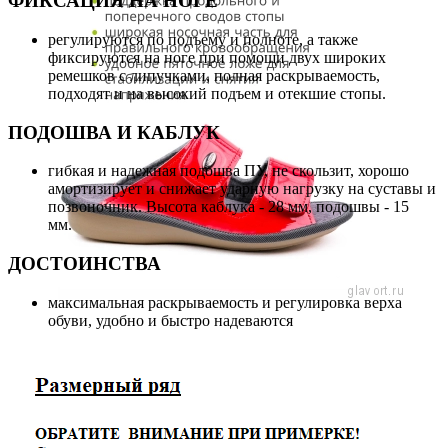
ФИКСАЦИЯ НА НОГЕ
регулируются по подъему и полноте, а также
фиксируются на ноге при помощи двух широких
ремешков с липучками, полная раскрываемость,
подходят и на высокий подъем и отекшие стопы.
ПОДОШВА И КАБЛУК
гибкая и надежная подошва ПУ, не скользит, хорошо
амортизирует и снижает ударную нагрузку на суставы и
позвоночник. Высота каблука - 28 мм, подошвы - 15
мм.
ДОСТОИНСТВА
максимальная раскрываемость и регулировка верха
обуви, удобно и быстро надеваются