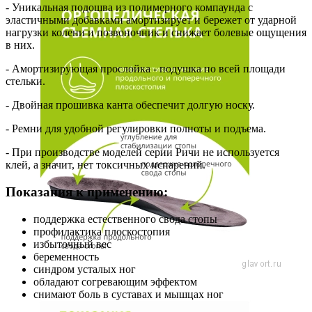
- Уникальная подошва из полимерного компаунда с
эластичными добавками амортизирует и бережет от ударной
нагрузки колени и позвоночник и снижает болевые ощущения
в них.
- Амортизирующая прослойка - подушка по всей площади
стельки.
- Двойная прошивка канта обеспечит долгую носку.
- Ремни для удобной регулировки полноты и подъема.
- При производстве моделей серии Ричи не используется
клей, а значит, нет токсичных испарений.
Показания к применению:
поддержка естественного свода стопы
профилактика плоскостопия
избыточный вес
беременность
синдром усталых ног
обладают согревающим эффектом
снимают боль в суставах и мышцах ног