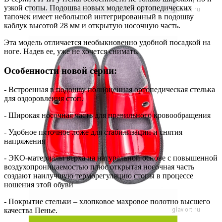
узкой стопы. Подошва новых моделей ортопедических
тапочек имеет небольшой интегрированный в подошву
каблук высотой 28 мм и открытую носочную часть.
Эта модель отличается необыкновенно удобной посадкой на
ноге. Надев ее, уже не хочется снимать.
Особенности новой серии:
- Встроенная в подошву полноценная ортопедическая стелька
для оздоровления стоп.
- Широкая носочная часть для правильного кровообращения
- Удобное пяточное ложе для стабилизации и снятия
напряжения
- ЭКО-материалы верха на натуральной основе с повышенной
воздухопроницаемостью плюс открытая носочная часть
создают наилучшую терморегуляцию стопы в процессе
ношения этой обуви
- Покрытие стельки – хлопковое махровое полотно высшего
качества Пенье.