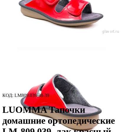
КОД:
LM809.039-38-39
LUOMMA Тапочки
домашние ортопедические
LM-809.039, лак красный