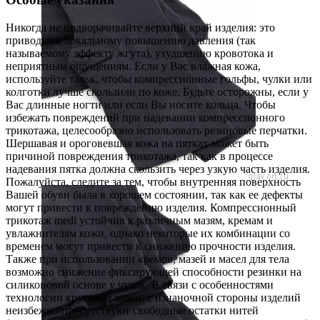
Никогда не подворачивайте верхний край изделия: это
приводит к локальному повышению давления (так
называемому эффекту жгута), ухудшению кровотока и
неприятным ощущениям. Если у Вас влажная кожа,
используйте тальк, чтобы компрессионные гольфы, чулки или
колготки лучше скользили по коже. Будьте осторожны, если у
Вас длинные ногти или если Вы носите кольца. Чтобы
избежать повреждений при надевании компрессионного
трикотажа, целесообразно использовать резиновые перчатки.
Шершавая и ороговевшая кожа на пятках может быть
причиной повреждения трикотажа, так как в процессе
надевания пятка должна скользить через узкую часть изделия.
Пожалуйста, следите за тем, чтобы внутренняя поверхность
Вашей обуви была в хорошем состоянии, так как ее дефекты
могут привести к повреждению изделия. Компрессионный
трикотаж medi устойчив к различным мазям, кремам и
увлажнителям кожи, однако некоторые их комбинации со
временем могут привести к снижению прочности изделия.
Также при использовании кремов, мазей и масел для тела
возможно снижение фиксирующей способности резинки на
силиконовой основе у чулок. В связи с особенностями
технологии круговой вязки, с изнаночной стороны изделий
неизбежно присутствуют свободные остатки нитей