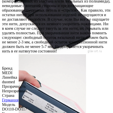
(компрессионных из эластана и/или вязальных из полиамида),
невидимые с внешней стороны и предотвращающие
образование спущенных петель и «стрелок». Как правило, эти
остатки нитей при использовании изделий не ощущаются и
не доставляют неудобств. В случае, если Вы все же ощущаете
эти нити, допускается их немного укоротить ножницами. Ни
в коем случае не следует тянуть за эти нити, их отрывать или
удалять полностью. При укорачивании нити важно помнить
следующее: свободный остаток вязальной нити должен быть
не менее 2-3 мм, а свободный остаток компрессионной нити
должен быть не менее 5-7 мм. Не допускается укорачивать
нить в ее натянутом состоянии!
Бренд
MEDI
Линейка
duomed
Прозрачность
Непрозрачные
Страна
Германия
Модель
DO110-DO117