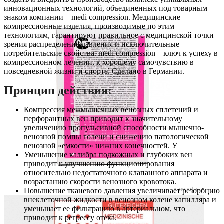
инновационных технологий, объединенных под товарным
знаком компании – medi compression. Медицинские
компрессионные изделия, производимые по этим
технологиям, гарантируют правильное с медицинской точки
зрения распределение давления и исключительные
потребительские свойства. medi compression – ключ к успеху в
компрессионном лечении, к хорошему самочувствию в
повседневной жизни и спорте. Сделано в Германии.
Принцип действия:
Компрессия межмышечных венозных сплетений и
перфорантных вен приводит к значительному
увеличению пропульсивной способности мышечно-
венозной помпы голени и снижению патологической
венозной «емкости» нижних конечностей. У
Уменьшение калибра подкожных и глубоких вен
приводит к улучшению функционирования
относительно недостаточного клапанного аппарата и
возрастанию скорости венозного кровотока.
Повышение тканевого давления увеличивает резорбцию
внеклеточной жидкости в венозном колене капилляра и
уменьшает ее фильтрацию в артериальном, что
приводит к регрессу отека.