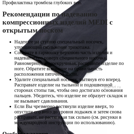
Профилактика тромбоза глубоких вен.
Рекомендации по надеванию
компрессионных изделий MEDI с
открытым носком
Наденьте на ступню специальный носочек,
улучшающий скольжение трикотажа.
Соберите в гармошку верхнюю часть изделия и
надевайте его поверх специального носочка.
Равномерно, не перекручивая, расправьте изделие по
ноге. Обратите внимание на правильность
расположения пяточной части.
Удалите специальный носочек, вытянув его вперед.
Расправьте изделие на тыльной и подошвенной
сторонах стопы так, чтобы оно достигало основания
пальцев. Убедитесь, что изделие не образует складок и
не вызывает сдавливания.
Если Вы чрезмерно растянули изделие вверх, то
опустите его вниз до уровня лодыжек и затем снова
расправьте, не растягивая так сильно (см. рисунки в
международной инструкции по использованию).
Особые указания