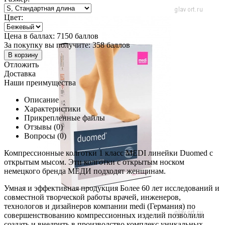
Цвет:
Цена в баллах:
7150 баллов
За покупку вы получите:
358 баллов
В корзину
Отложить
Доставка
Наши преимущества
Описание
Характеристики
Прикрепленные файлы
Отзывы (0)
Вопросы (0)
Компрессионные колготки 1 класс MEDI линейки Duomed с
открытым мысом. Эти колготки c открытым носком
немецкого бренда МЕДИ подходят женщинам.
Умная и эффективная продукция Более 60 лет исследований и
совместной творческой работы врачей, инженеров,
технологов и дизайнеров компании medi (Германия) по
совершенствованию компрессионных изделий позволили
создать и внедрить в производство комплекс уникальных