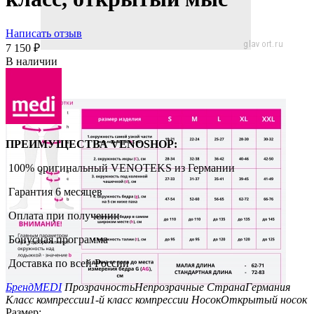
Написать отзыв
7 150
₽
В наличии
ПРЕИМУЩЕСТВА VENOSHOP:
100% оригинальный VENOTEKS из Германии
Гарантия 6 месяцев
Оплата при получении
Бонусная программа
Доставка по всей России
Бренд
MEDI
Прозрачность
Непрозрачные
Страна
Германия
Класс компрессии
1-й класс компрессии
Носок
Открытый носок
Размер: