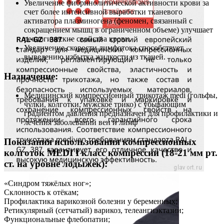
Увеличение фибринолитической активности крови за
счет более интенсивной выработки тканевого
активатора плазминогена (феномен, связанный с
сокращением мышц в ограниченном объеме) улучшает
реологические свойства крови.
Увеличение скорости лимфотока способствует
выведению избытка жидкости из тканей.
Назначение:
Медицинский компрессионный трикотаж medi (гольфы,
чулки, колготки, мужское трико) с убывающим
градиентом давления предназначен для профилактики и
лечения заболеваний вен и лимф
Показания использования компрессионных
колготок MEDI I класс компрессии (18-21 мм рт.
ст. на уровне лодыжек):
«Синдром тяжёлых ног»;
Склонность к отёкам;
Профилактика варикозной болезни у беременных;
Ретикулярный (сетчатый) варикоз, телеангиэктазии;
Функциональные флебопатии;