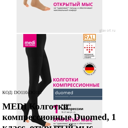
КОД:
DO110-DO117
MEDI Колготки
компрессионные Duomed, 1
класс, открытый мыс