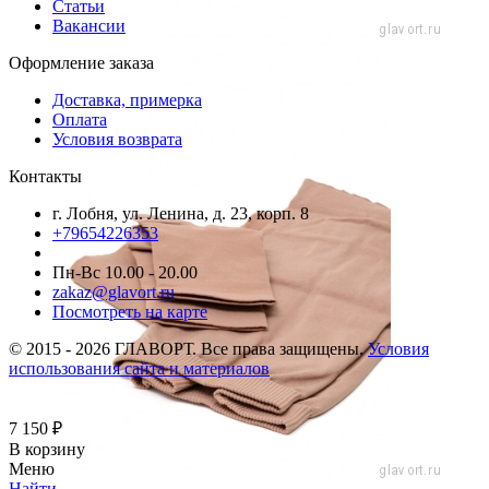
Статьи
Вакансии
Оформление заказа
Доставка, примерка
Оплата
Условия возврата
Контакты
г. Лобня, ул. Ленина, д. 23, корп. 8
+79654226353
Пн-Вс 10.00 - 20.00
zakaz@glavort.ru
Посмотреть на карте
© 2015 - 2026 ГЛАВОРТ. Все права защищены.
Условия
использования сайта и материалов
7 150
₽
В корзину
Меню
Найти