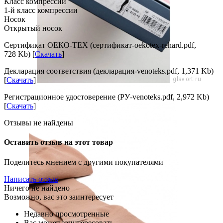
Класс компрессии
1-й класс компрессии
Носок
Открытый носок
Сертификат ОЕКО-ТЕХ (сертификат-oekotex-rehard.pdf,
728 Kb) [
Скачать
]
Декларация соответствия (декларация-venoteks.pdf, 1,371 Kb)
[
Скачать
]
Регистрационное удостоверение (РУ-venoteks.pdf, 2,972 Kb)
[
Скачать
]
Отзывы не найдены
Оставить отзыв на этот товар
Поделитесь мнением с другими покупателями
Написать отзыв
Ничего не найдено
Возможно, вас это заинтересует
Недавно просмотренные
Вас может заинтересовать