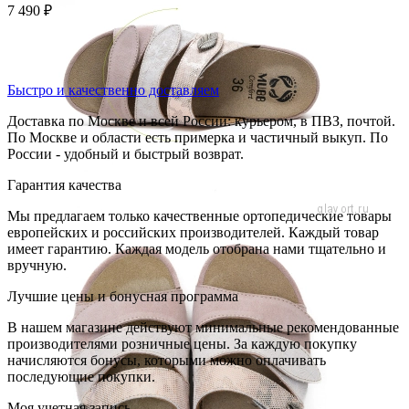
7 490
₽
Быстро и качественно доставляем
Доставка по Москве и всей России: курьером, в ПВЗ, почтой.
По Москве и области есть примерка и частичный выкуп. По
России - удобный и быстрый возврат.
Гарантия качества
Мы предлагаем только качественные ортопедические товары
европейских и российских производителей. Каждый товар
имеет гарантию. Каждая модель отобрана нами тщательно и
вручную.
Лучшие цены и бонусная программа
В нашем магазине действуют минимальные рекомендованные
производителями розничные цены. За каждую покупку
начисляются бонусы, которыми можно оплачивать
последующие покупки.
Моя учетная запись