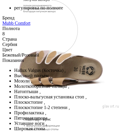
регулировка по полноте
Бренд
Mubb Comfort
Полнота
8
Страна
Сербия
Цвет
Бежевый/Розовый
Показания
Hallux Valgus (Косточка)
,
Высокий подъем
,
Мозоли
,
Молоткообразные пальцы
,
Натоптыши
,
Плоско-вальгусная установка стоп
,
Плоскостопие
,
Плоскостопие 1-2 степени
,
Профилактика
,
Пяточная шпора
,
Уставшие ноги
,
Широкая стопа