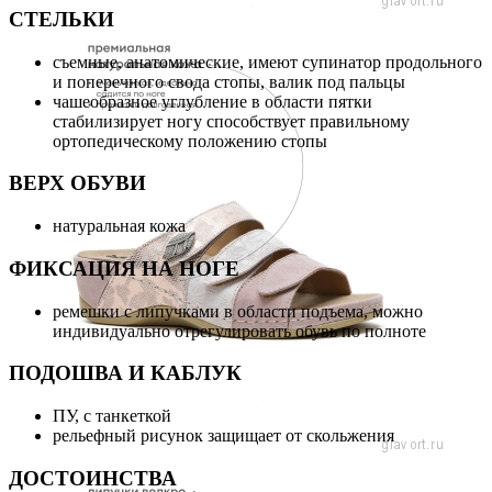
СТЕЛЬКИ
съемные, анатомические, имеют супинатор продольного
и поперечного свода стопы, валик под пальцы
чашеобразное углубление в области пятки
стабилизирует ногу способствует правильному
ортопедическому положению стопы
ВЕРХ ОБУВИ
натуральная кожа
ФИКСАЦИЯ НА НОГЕ
ремешки с липучками в области подъема, можно
индивидуально отрегулировать обувь по полноте
ПОДОШВА И КАБЛУК
ПУ, с танкеткой
рельефный рисунок защищает от скольжения
ДОСТОИНСТВА