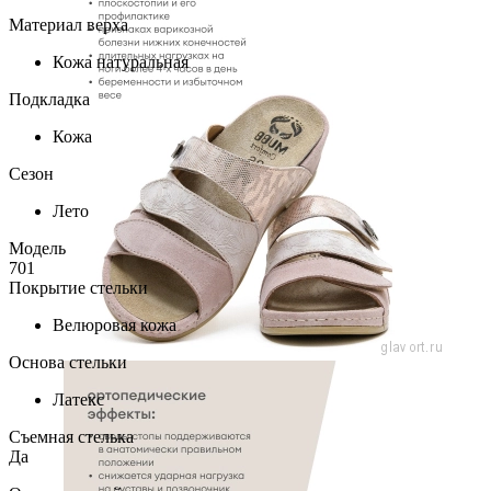
Материал верха
Кожа натуральная
Подкладка
Кожа
Сезон
Лето
Модель
701
Покрытие стельки
Велюровая кожа
Основа стельки
Латекс
Съемная стелька
Да