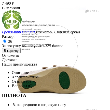
7 490
₽
В наличии
Бренд
Mubb Comfort
Полнота
8
Страна
Сербия
Размер:
36
За покупку вы получите:
375 баллов
В корзину
Отложить
Доставка
Наши преимущества
Описание
Характеристики
Отзывы (0)
Вопросы (0)
ПОЛНОТА
8, на среднюю и широкую ногу