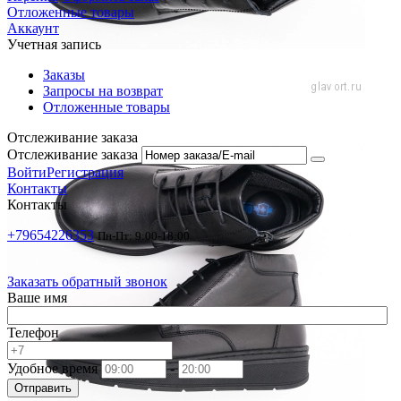
Отложенные товары
Аккаунт
Учетная запись
Заказы
Запросы на возврат
Отложенные товары
Отслеживание заказа
Отслеживание заказа
Войти
Регистрация
Контакты
Контакты
+79654226353
Пн-Пт: 9:00-18:00
Заказать обратный звонок
Ваше имя
Телефон
Удобное время
-
Отправить