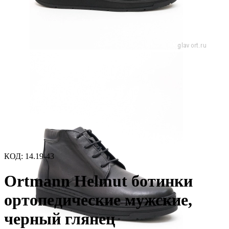
КОД:
14.19-43
Ortmann Helmut ботинки
ортопедические мужские,
черный глянец