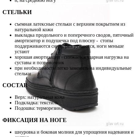
8, на среднюю ногу
СТЕЛЬКИ
съемная латексные стельки с верхним покрытием из
натуральной кожи
выкладка продольного и поперечного сводов, пяточный
амортизатор и подушечка под плюсну - стопы
поддерживаются снизу, разгружаются, ноги меньше
устают
хорошая амортизация - снижается ударная нагрузка на
суставы и позвоночник
при необходимости легко заменить на индивидуальные
стельки
СОСТАВ
Верх: натуральная кожа
Подкладка: текстиль
Подошва: терморезина
ФИКСАЦИЯ НА НОГЕ
шнуровка и боковая молния для упрощения надевания и