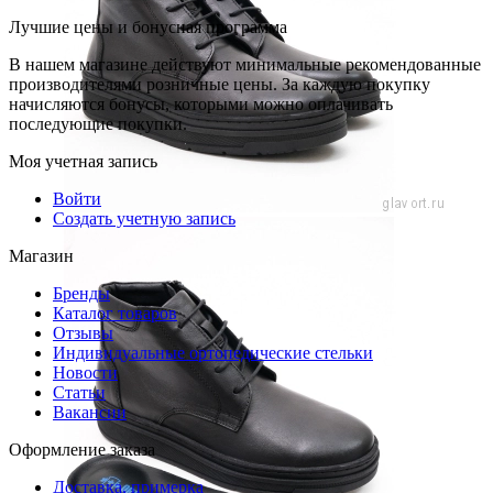
Лучшие цены и бонусная программа
В нашем магазине действуют минимальные рекомендованные
производителями розничные цены. За каждую покупку
начисляются бонусы, которыми можно оплачивать
последующие покупки.
Моя учетная запись
Войти
Создать учетную запись
Магазин
Бренды
Каталог товаров
Отзывы
Индивидуальные ортопедические стельки
Новости
Статьи
Вакансии
Оформление заказа
Доставка, примерка