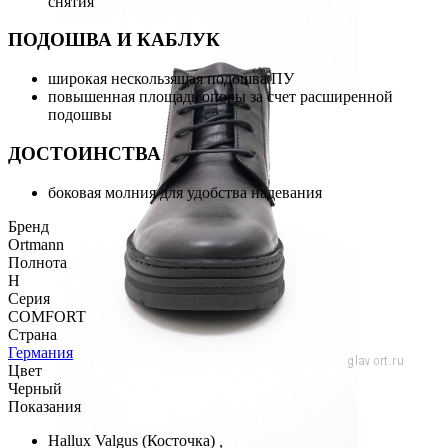
снятия
ПОДОШВА И КАБЛУК
широкая нескользящая подошва ПУ
повышенная площадь опоры за счет расширенной
подошвы
ДОСТОИНСТВА
боковая молния для удобства надевания
Бренд
Ortmann
Полнота
H
Серия
COMFORT
Страна
Германия
Цвет
Черный
Показания
Hallux Valgus (Косточка)
,