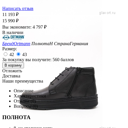
Написать отзыв
11 193
₽
15 990
₽
Вы экономите:
4 797
₽
В наличии
Бренд
Ortmann
Полнота
H
Страна
Германия
Размер:
42
43
За покупку вы получите:
560 баллов
В корзину
Отложить
Доставка
Наши преимущества
Описание
Характеристики
Отзывы (0)
Вопросы (0)
ПОЛНОТА