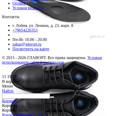
Оплата
Условия возврата
Контакты
г. Лобня, ул. Ленина, д. 23, корп. 8
+79654226353
Пн-Вс 10.00 - 20.00
zakaz@glavort.ru
Посмотреть на карте
© 2015 - 2026 ГЛАВОРТ. Все права защищены.
Условия
использования сайта и материалов
11 193
₽
В корзину
Меню
Найти
Корзина
Корзина
Корзина пуста
Корзина
Оформить заказ