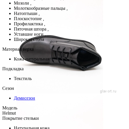
Мозоли
,
Молоткообразные пальцы
,
Натоптыши
,
Плоскостопие
,
Профилактика
,
Пяточная шпора
,
Уставшие ноги
,
Широкая стопа
Материал верха
Кожа натуральная
Подкладка
Текстиль
Сезон
Демисезон
Модель
Helmut
Покрытие стельки
Натуральная кожа