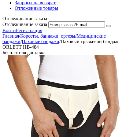
Запросы на возврат
Отложенные товары
Отслеживание заказа
Отслеживание заказа
Войти
Регистрация
Главная
/
Корсеты, бандажи, ортезы
/
Медицинские
бандажи
/
Паховые бандажи
/
Паховый грыжевой бандаж
ORLETT HB-484
Бесплатная доставка