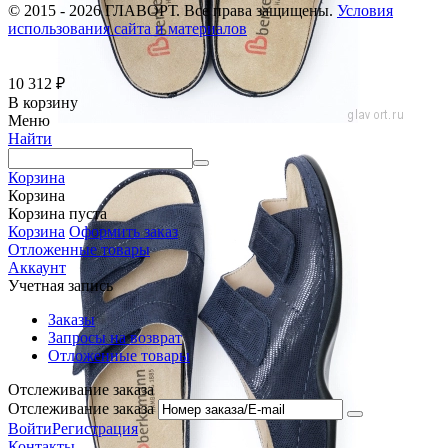
© 2015 - 2026 ГЛАВОРТ. Все права защищены.
Условия
использования сайта и материалов
10 312
₽
В корзину
Меню
Найти
Корзина
Корзина
Корзина пуста
Корзина
Оформить заказ
Отложенные товары
Аккаунт
Учетная запись
Заказы
Запросы на возврат
Отложенные товары
Отслеживание заказа
Отслеживание заказа
Войти
Регистрация
Контакты