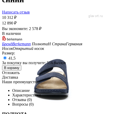
Написать отзыв
10 312
₽
12 890
₽
Вы экономите:
2 578
₽
В наличии
Бренд
Berkemann
Полнота
H
Страна
Германия
Носок
Открытый носок
Размер:
41,5
За покупку вы получите:
516 баллов
В корзину
Отложить
Доставка
Наши преимущества
Описание
Характеристики
Отзывы (0)
Вопросы (0)