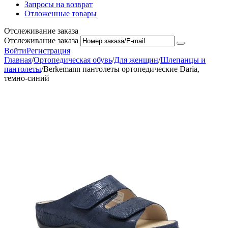
Запросы на возврат
Отложенные товары
Отслеживание заказа
Отслеживание заказа
Войти
Регистрация
Главная
/
Ортопедическая обувь
/
Для женщин
/
Шлепанцы и
пантолеты
/
Berkemann пантолеты ортопедические Daria,
темно-синий