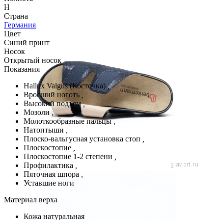
H
Страна
Германия
Цвет
Синий принт
Носок
Открытый носок
Показания
Hallux Valgus (Косточка)
,
Вросший ноготь
,
Высокий подъем
,
Мозоли
,
Молоткообразные пальцы
,
Натоптыши
,
Плоско-вальгусная установка стоп
,
Плоскостопие
,
Плоскостопие 1-2 степени
,
Профилактика
,
Пяточная шпора
,
Уставшие ноги
Материал верха
Кожа натуральная