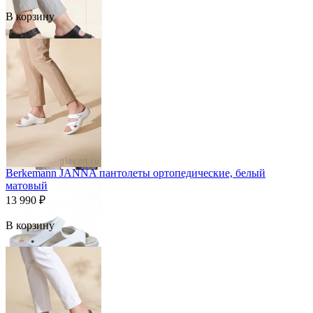
В корзину
Berkemann JANNA пантолеты ортопедические, белый
матовый
13 990
₽
В корзину