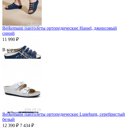
Berkemann пантолеты ортопедические Hassel, джинсовый
синий
11 990
₽
В корзину
Berkemann пантолеты ортопедические Luneburg, серебристый
белый
12 390
₽
7 434
₽