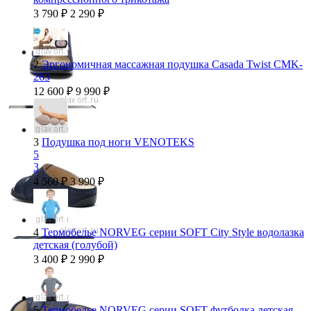
3 790
₽
2 290
₽
2
Эргономичная массажная подушка Casada Twist CMK-
263
12 600
₽
9 990
₽
3
Подушка под ноги VENOTEKS
5
3
4 560
₽
3 990
₽
4
Термобелье NORVEG серии SOFT City Style водолазка
детская (голубой)
3 400
₽
2 990
₽
5
Термобелье NORVEG серии SOFT футболка детская