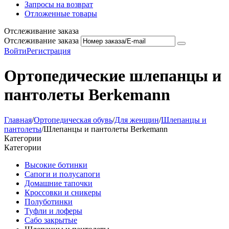
Запросы на возврат
Отложенные товары
Отслеживание заказа
Отслеживание заказа
Войти
Регистрация
Ортопедические шлепанцы и
пантолеты Berkemann
Главная
/
Ортопедическая обувь
/
Для женщин
/
Шлепанцы и
пантолеты
/
Шлепанцы и пантолеты Berkemann
Категории
Категории
Высокие ботинки
Сапоги и полусапоги
Домашние тапочки
Кроссовки и сникеры
Полуботинки
Туфли и лоферы
Сабо закрытые