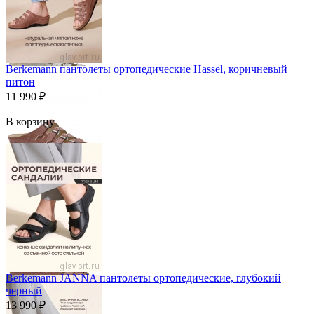
Berkemann пантолеты ортопедические Hassel, коричневый
питон
11 990
₽
В корзину
Berkemann JANNA пантолеты ортопедические, глубокий
черный
13 990
₽